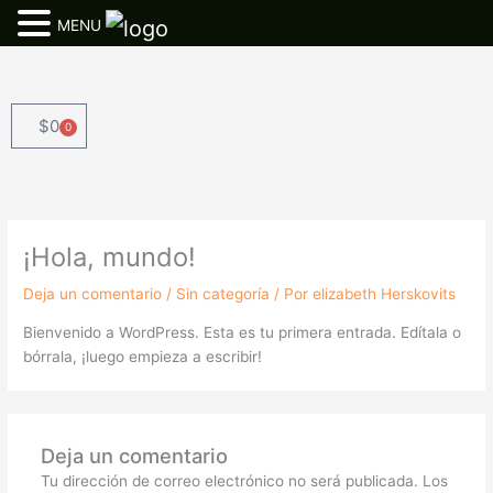
MENU
Ir
al
contenido
$
0
0
Cart
¡Hola, mundo!
Deja un comentario
/
Sin categoría
/ Por
elizabeth Herskovits
Bienvenido a WordPress. Esta es tu primera entrada. Edítala o
bórrala, ¡luego empieza a escribir!
Deja un comentario
Tu dirección de correo electrónico no será publicada.
Los