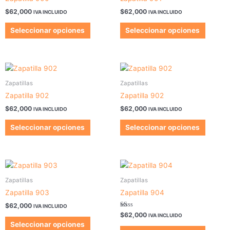
múltiples
múltipl
$
62,000
$
62,000
IVA INCLUIDO
IVA INCLUIDO
variantes.
variant
Las
Las
Seleccionar opciones
Seleccionar opciones
opciones
opcion
se
se
pueden
pueden
Este
Este
elegir
elegir
producto
produc
Zapatillas
Zapatillas
en
en
tiene
tiene
la
la
Zapatilla 902
Zapatilla 902
múltiples
múltipl
página
página
$
62,000
$
62,000
IVA INCLUIDO
IVA INCLUIDO
variantes.
variant
de
de
Las
Las
Seleccionar opciones
Seleccionar opciones
producto
produc
opciones
opcion
se
se
pueden
pueden
Este
Este
elegir
elegir
producto
produc
Zapatillas
Zapatillas
en
en
tiene
tiene
la
la
Zapatilla 903
Zapatilla 904
múltiples
múltipl
página
página
$
62,000
IVA INCLUIDO
variantes.
variant
de
de
Valorado
$
62,000
IVA INCLUIDO
en
Las
Las
Seleccionar opciones
producto
produc
1.00