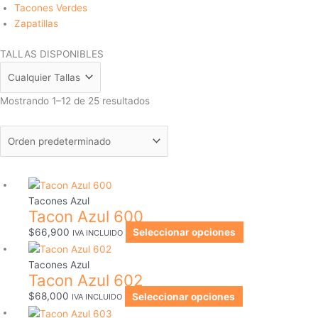
Tacones Verdes
Zapatillas
TALLAS DISPONIBLES
Mostrando 1–12 de 25 resultados
Este
producto
Tacones Azul
Tacon Azul 600
tiene
múltiples
$
66,900
Seleccionar opciones
IVA INCLUIDO
variantes.
Este
Las
producto
Tacones Azul
Tacon Azul 602
opciones
tiene
se
múltiples
$
68,000
Seleccionar opciones
IVA INCLUIDO
pueden
variantes.
Este