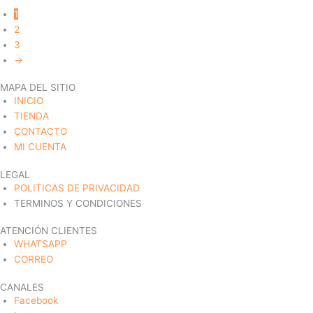
de
elegir
Las
1
producto
en
opciones
2
la
se
3
página
pueden
→
de
elegir
MAPA DEL SITIO
producto
en
INICIO
la
TIENDA
página
CONTACTO
de
MI CUENTA
producto
LEGAL
POLITICAS DE PRIVACIDAD
TERMINOS Y CONDICIONES
ATENCIÓN CLIENTES
WHATSAPP
CORREO
CANALES
Facebook