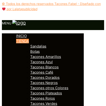
© Todos los derechos reservados Tacones Fabel - Diseñado con
por Lalatapublicidad
MENU
INICIO
TIENDA
Sandalias
Botas
Tacones Amarillos
Tacones Azul
Tacones Blancos
Tacones Café
Tacones Dorados
Tacones Negros
Tacones otros Colores
Tacones Plateados
Tacones Rojos
Tacones Verdes