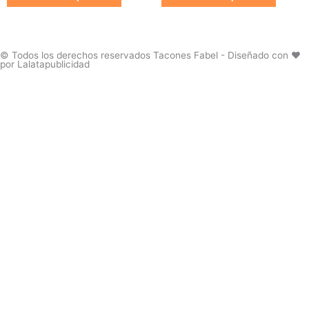
producto
produc
opciones
opcion
se
se
pueden
pueden
elegir
elegir
© Todos los derechos reservados Tacones Fabel - Diseñado con ❤️
por Lalatapublicidad
en
en
la
la
página
página
de
de
producto
produc