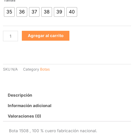
1508
35
36
37
38
39
40
cantidad
Agregar al carrito
SKU
N/A
Category
Botas
Descripción
Información adicional
Valoraciones (0)
Bota 1508 , 100 % cuero fabricación nacional.