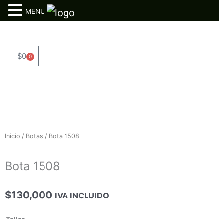
MENU
Ir
al
contenido
$
0
0
Cart
Inicio
/
Botas
/ Bota 1508
Bota 1508
$
130,000
IVA INCLUIDO
Bota
Tallas