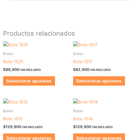
Productos relacionados
Este
Este
producto
produc
Botas
Botas
tiene
tiene
Bota 1525
Bota 1517
múltiples
múltipl
$
86,900
$
82,900
IVA INCLUIDO
IVA INCLUIDO
variantes.
variant
Las
Las
Seleccionar opciones
Seleccionar opciones
opciones
opcion
se
se
pueden
pueden
Este
Este
elegir
elegir
producto
produc
Botas
Botas
en
en
tiene
tiene
Bota 1515
Bota 1514
la
la
múltiples
múltipl
$
129,900
$
129,900
página
página
IVA INCLUIDO
IVA INCLUIDO
variantes.
variant
de
de
Las
Las
Seleccionar opciones
Seleccionar opciones