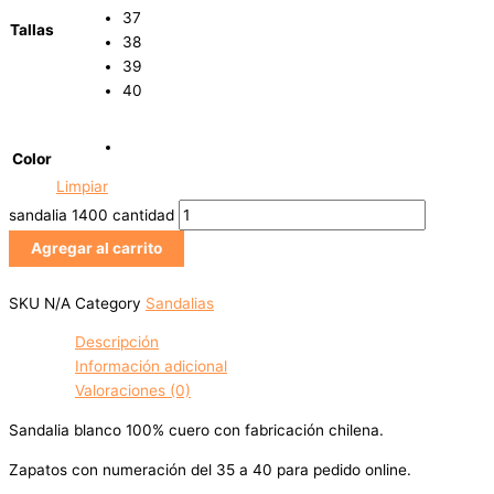
37
Tallas
38
39
40
Color
Limpiar
sandalia 1400 cantidad
Agregar al carrito
SKU
N/A
Category
Sandalias
Descripción
Información adicional
Valoraciones (0)
Sandalia blanco 100% cuero con fabricación chilena.
Zapatos con numeración del 35 a 40 para pedido online.