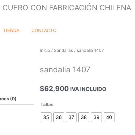
 CUERO CON FABRICACIÓN CHILENA
TIENDA
CONTACTO
Inicio
/
Sandalias
/ sandalia 1407
sandalia 1407
$
62,900
IVA INCLUIDO
ones (0)
sandalia
Tallas
1407
35
36
37
38
39
40
cantidad