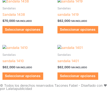
Este
Este
producto
produc
Sandalias
Sandalias
tiene
tiene
Sandalia 1438
sandalia 1419
múltiples
múltipl
$
70,000
$
62,000
IVA INCLUIDO
IVA INCLUIDO
variantes.
variant
Las
Las
Seleccionar opciones
Seleccionar opciones
opciones
opcion
se
se
pueden
pueden
Este
Este
elegir
elegir
producto
produc
Sandalias
Sandalias
en
en
tiene
tiene
la
la
sandalia 1410
sandalia 1401
múltiples
múltipl
página
página
$
62,000
$
62,000
IVA INCLUIDO
IVA INCLUIDO
variantes.
variant
de
de
Las
Las
Seleccionar opciones
Seleccionar opciones
producto
produc
opciones
opcion
se
se
© Todos los derechos reservados Tacones Fabel - Diseñado con ❤️
por Lalatapublicidad
pueden
pueden
elegir
elegir
en
en
la
la