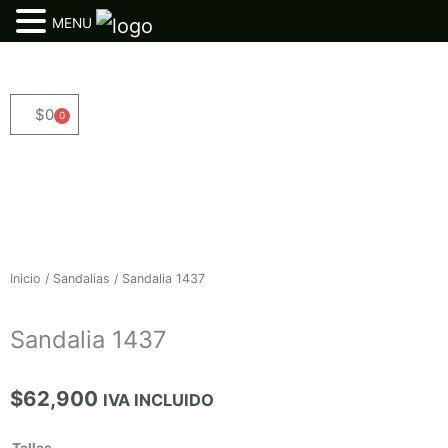
MENU
Ir
al
contenido
$
0
0
Cart
Inicio
/
Sandalias
/ Sandalia 1437
Sandalia 1437
$
62,900
IVA INCLUIDO
Sandalia
Tallas