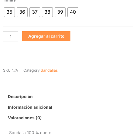
1437
35
36
37
38
39
40
cantidad
Agregar al carrito
SKU
N/A
Category
Sandalias
Descripción
Información adicional
Valoraciones (0)
Sandalia 100 % cuero