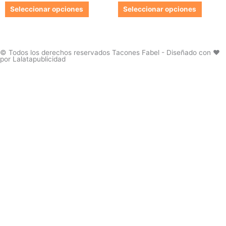
de
de
Las
Las
Seleccionar opciones
Seleccionar opciones
producto
produc
opciones
opcion
se
se
pueden
pueden
elegir
elegir
© Todos los derechos reservados Tacones Fabel - Diseñado con ❤️
por Lalatapublicidad
en
en
la
la
página
página
de
de
producto
produc