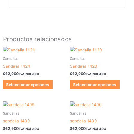
Productos relacionados
Este
Este
producto
produc
Sandalias
Sandalias
tiene
tiene
Sandalia 1424
Sandalia 1420
múltiples
múltipl
$
62,900
$
62,900
IVA INCLUIDO
IVA INCLUIDO
variantes.
variant
Las
Las
Seleccionar opciones
Seleccionar opciones
opciones
opcion
se
se
pueden
pueden
Este
Este
elegir
elegir
producto
produc
Sandalias
Sandalias
en
en
tiene
tiene
sandalia 1409
sandalia 1400
la
la
múltiples
múltipl
$
62,900
$
62,000
página
página
IVA INCLUIDO
IVA INCLUIDO
variantes.
variant