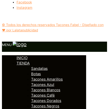
Facebook
Instagram
© Todos los derechos reservados Tacones Fabel - Diseñado con
❤️ por Lalatapublicidad
MENU
INICIO
TIENDA
Sandalias
Botas
Tacones Amarillos
Tacones Azul
Tacones Blancos
Tacones Café
Tacones Dorados
Tacones Negros