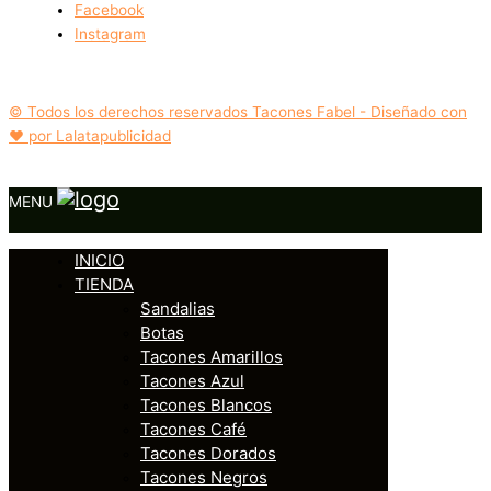
Facebook
Instagram
© Todos los derechos reservados Tacones Fabel - Diseñado con
❤️ por Lalatapublicidad
MENU
INICIO
TIENDA
Sandalias
Botas
Tacones Amarillos
Tacones Azul
Tacones Blancos
Tacones Café
Tacones Dorados
Tacones Negros