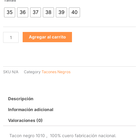
Negro
35
36
37
38
39
40
1010
cantidad
Agregar al carrito
SKU
N/A
Category
Tacones Negros
Descripción
Información adicional
Valoraciones (0)
Tacon negro 1010 , 100% cuero fabricación nacional.