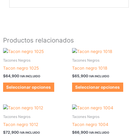
Productos relacionados
Este
Este
producto
produc
Tacones Negros
Tacones Negros
tiene
tiene
Tacon negro 1025
Tacon negro 1018
múltiples
múltipl
$
64,900
$
65,900
IVA INCLUIDO
IVA INCLUIDO
variantes.
variant
Las
Las
Seleccionar opciones
Seleccionar opciones
opciones
opcion
se
se
pueden
pueden
Este
Este
elegir
elegir
producto
produc
Tacones Negros
Tacones Negros
en
en
tiene
tiene
Tacon negro 1012
Tacon negro 1004
la
la
múltiples
múltipl
$
72,900
$
66,900
página
página
IVA INCLUIDO
IVA INCLUIDO
variantes.
variant