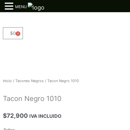
MENU
Ir
al
contenido
$
0
0
Cart
Inicio
/
Tacones Negros
/ Tacon Negro 1010
Tacon Negro 1010
$
72,900
IVA INCLUIDO
Tacon
Tallas