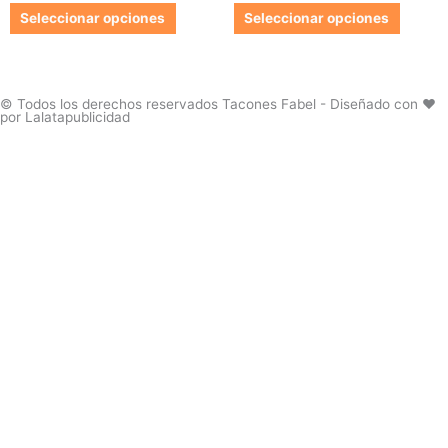
de
de
Las
Las
Seleccionar opciones
Seleccionar opciones
producto
produc
opciones
opcion
se
se
pueden
pueden
elegir
elegir
© Todos los derechos reservados Tacones Fabel - Diseñado con ❤️
por Lalatapublicidad
en
en
la
la
página
página
de
de
producto
produc