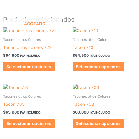
Productos relacionados
AGOTADO
Este
Este
producto
produc
Tacones otros Colores
Tacones otros Colores
tiene
tiene
Tacon otros colores 722
Tacon 710
múltiples
múltipl
$
64,900
$
64,900
IVA INCLUIDO
IVA INCLUIDO
variantes.
variant
Las
Las
Seleccionar opciones
Seleccionar opciones
opciones
opcion
se
se
pueden
pueden
Este
Este
elegir
elegir
producto
produc
Tacones otros Colores
Tacones otros Colores
en
en
tiene
tiene
Tacon 705
Tacon 703
la
la
múltiples
múltipl
$
65,900
$
60,000
página
página
IVA INCLUIDO
IVA INCLUIDO
variantes.
variant
de
de
Las
Las
Seleccionar opciones
Seleccionar opciones
producto
produc
opciones
opcion
se
se