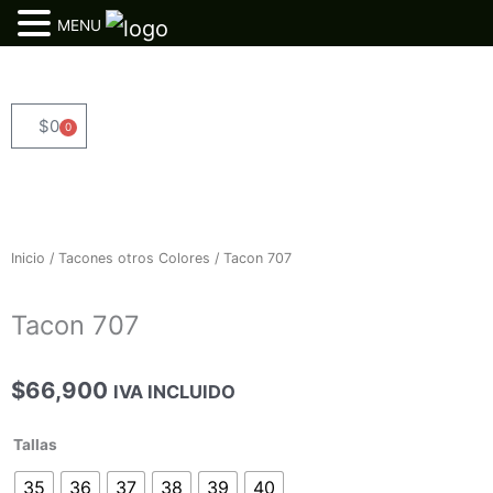
MENU
Ir
al
contenido
$
0
0
Cart
Inicio
/
Tacones otros Colores
/ Tacon 707
Tacon 707
$
66,900
IVA INCLUIDO
Tacon
Tallas
707
35
36
37
38
39
40
cantidad