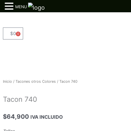
MENU
Ir
al
contenido
$
0
0
Cart
Inicio
/
Tacones otros Colores
/ Tacon 740
Tacon 740
$
64,900
IVA INCLUIDO
Tacon
Tallas