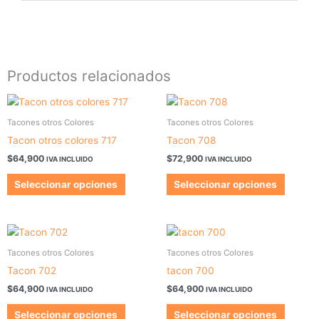
Productos relacionados
Este
Este
producto
produc
Tacones otros Colores
Tacones otros Colores
tiene
tiene
Tacon otros colores 717
Tacon 708
múltiples
múltipl
$
64,900
$
72,900
IVA INCLUIDO
IVA INCLUIDO
variantes.
variant
Las
Las
Seleccionar opciones
Seleccionar opciones
opciones
opcion
se
se
pueden
pueden
Este
Este
elegir
elegir
producto
produc
Tacones otros Colores
Tacones otros Colores
en
en
tiene
tiene
Tacon 702
tacon 700
la
la
múltiples
múltipl
$
64,900
$
64,900
página
página
IVA INCLUIDO
IVA INCLUIDO
variantes.
variant
de
de
Las
Las
Seleccionar opciones
Seleccionar opciones