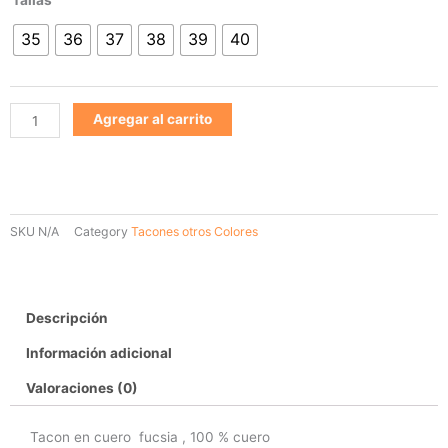
740
35
36
37
38
39
40
cantidad
Agregar al carrito
SKU
N/A
Category
Tacones otros Colores
Descripción
Información adicional
Valoraciones (0)
Tacon en cuero fucsia , 100 % cuero