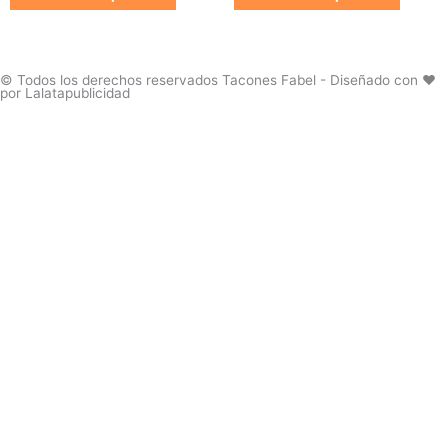
producto
produc
opciones
opcion
se
se
pueden
pueden
elegir
elegir
© Todos los derechos reservados Tacones Fabel - Diseñado con ❤️
por Lalatapublicidad
en
en
la
la
página
página
de
de
producto
produc