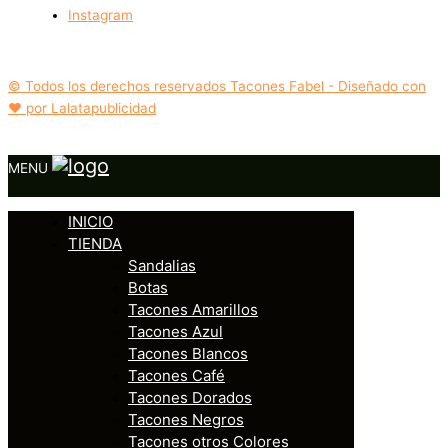
Instagram
© Todos los derechos reservados Tacones Fabel - Diseñado con
❤️ por Lalatapublicidad
MENU
INICIO
TIENDA
Sandalias
Botas
Tacones Amarillos
Tacones Azul
Tacones Blancos
Tacones Café
Tacones Dorados
Tacones Negros
Tacones otros Colores