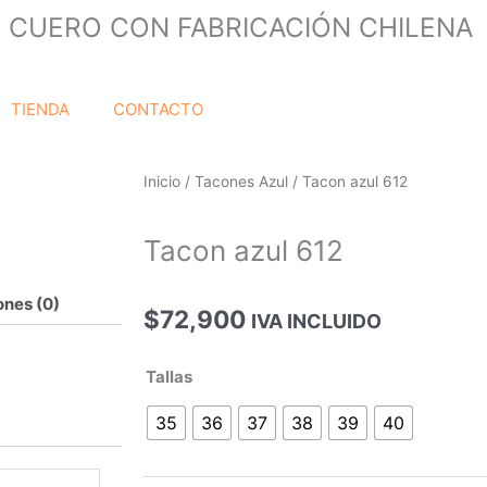
 CUERO CON FABRICACIÓN CHILENA
TIENDA
CONTACTO
Inicio
/
Tacones Azul
/ Tacon azul 612
Tacon azul 612
ones (0)
$
72,900
IVA INCLUIDO
Tacon
Tallas
azul
35
36
37
38
39
40
612
cantidad