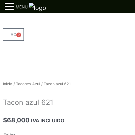
MENU
Ir
al
contenido
$
0
0
Cart
Inicio
/
Tacones Azul
/ Tacon azul 621
Tacon azul 621
$
68,000
IVA INCLUIDO
Tacon
Tallas