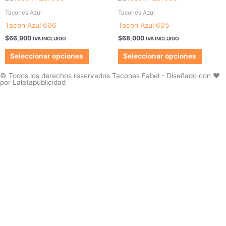
elegir
elegir
producto
produc
Tacones Azul
Tacones Azul
en
en
tiene
tiene
la
la
Tacon Azul 606
Tacon Azul 605
múltiples
múltipl
página
página
$
66,900
$
68,000
IVA INCLUIDO
IVA INCLUIDO
variantes.
variant
de
de
Las
Las
Seleccionar opciones
Seleccionar opciones
producto
produc
opciones
opcion
se
se
© Todos los derechos reservados Tacones Fabel - Diseñado con ❤️
por Lalatapublicidad
pueden
pueden
elegir
elegir
en
en
la
la
página
página
de
de
producto
produc