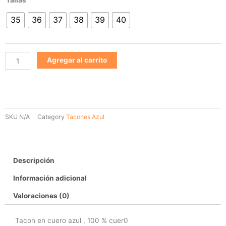
azul
35
36
37
38
39
40
621
cantidad
Agregar al carrito
SKU
N/A
Category
Tacones Azul
Descripción
Información adicional
Valoraciones (0)
Tacon en cuero azul , 100 % cuer0