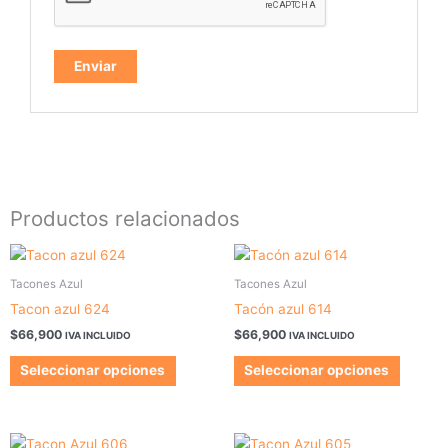
Productos relacionados
Este
Este
producto
produc
Tacones Azul
Tacones Azul
tiene
tiene
Tacon azul 624
Tacón azul 614
múltiples
múltipl
$
66,900
$
66,900
IVA INCLUIDO
IVA INCLUIDO
variantes.
variant
Las
Las
Seleccionar opciones
Seleccionar opciones
opciones
opcion
se
se
pueden
pueden
Este
Este