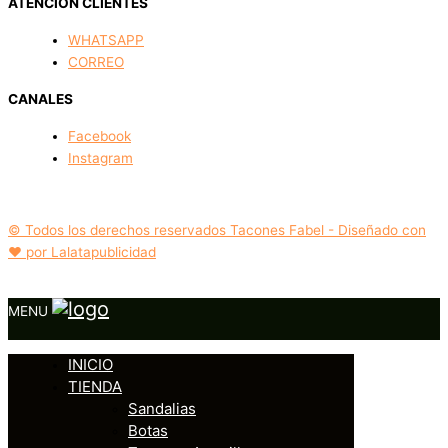
ATENCIÓN CLIENTES
WHATSAPP
CORREO
CANALES
Facebook
Instagram
© Todos los derechos reservados Tacones Fabel - Diseñado con
❤️ por Lalatapublicidad
MENU
INICIO
TIENDA
Sandalias
Botas