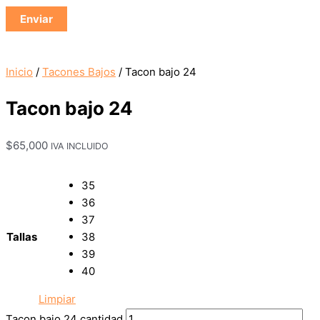
Inicio
/
Tacones Bajos
/ Tacon bajo 24
Tacon bajo 24
$
65,000
IVA INCLUIDO
35
36
37
Tallas
38
39
40
Limpiar
Tacon bajo 24 cantidad