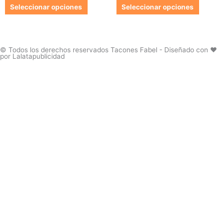
producto
produc
Las
Las
Seleccionar opciones
Seleccionar opciones
opciones
opcion
se
se
pueden
pueden
elegir
elegir
© Todos los derechos reservados Tacones Fabel - Diseñado con ❤️
por Lalatapublicidad
en
en
la
la
página
página
de
de
producto
produc