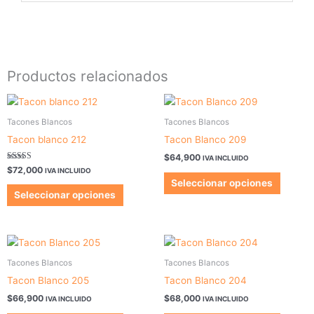
Productos relacionados
Este
Este
producto
produc
Tacones Blancos
Tacones Blancos
tiene
tiene
Tacon blanco 212
Tacon Blanco 209
múltiples
múltipl
$
64,900
IVA INCLUIDO
variantes.
variant
Valorado en
$
72,000
IVA INCLUIDO
5.00
Las
Las
Seleccionar opciones
de 5
opciones
opcion
Seleccionar opciones
se
se
pueden
pueden
elegir
elegir
Este
Este
en
en
producto
produc
Tacones Blancos
Tacones Blancos
la
la
tiene
tiene
Tacon Blanco 205
Tacon Blanco 204
página
página
múltiples
múltipl
$
66,900
$
68,000
IVA INCLUIDO
IVA INCLUIDO
de
de
variantes.
variant