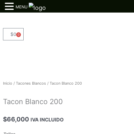
MENU
Ir
al
contenido
$
0
0
Cart
Inicio
/
Tacones Blancos
/ Tacon Blanco 200
Tacon Blanco 200
$
66,000
IVA INCLUIDO
Tacon
Tallas