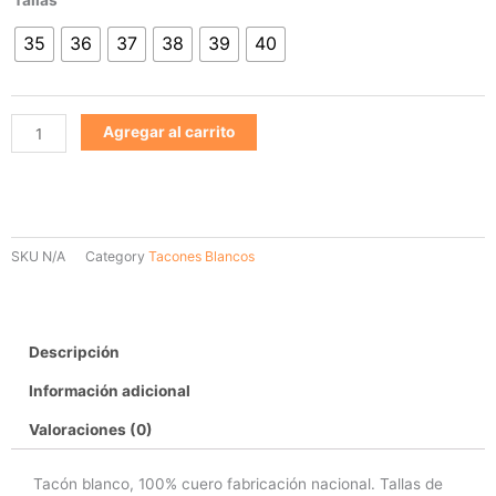
Blanco
35
36
37
38
39
40
200
cantidad
Agregar al carrito
SKU
N/A
Category
Tacones Blancos
Descripción
Información adicional
Valoraciones (0)
Tacón blanco, 100% cuero fabricación nacional. Tallas de