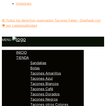
Instagram
© Todos los derechos reservados Tacones Fabel - Diseñado con
❤️ por Lalatapublicidad
MENU
INICIO
TIENDA
Sandalias
Botas
Tacones Amarillos
Tacones Azul
Tacones Blancos
Tacones Café
Tacones Dorados
Tacones Negros
Tacones otros Colores