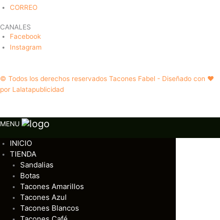
CORREO
CANALES
Facebook
Instagram
© Todos los derechos reservados Tacones Fabel - Diseñado con ❤️
por Lalatapublicidad
MENU
INICIO
TIENDA
Sandalias
Botas
Tacones Amarillos
Tacones Azul
Tacones Blancos
Tacones Café