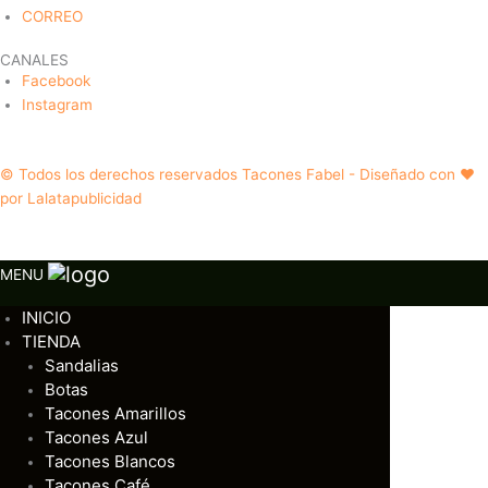
CORREO
CANALES
Facebook
Instagram
© Todos los derechos reservados Tacones Fabel - Diseñado con ❤️
por Lalatapublicidad
MENU
INICIO
TIENDA
Sandalias
Botas
Tacones Amarillos
Tacones Azul
Tacones Blancos
Tacones Café