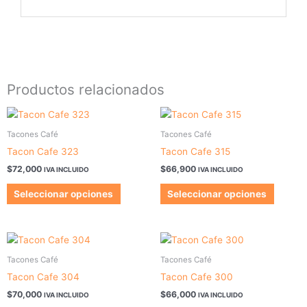
Productos relacionados
Este
Este
producto
produc
Tacones Café
Tacones Café
tiene
tiene
Tacon Cafe 323
Tacon Cafe 315
múltiples
múltipl
$
72,000
$
66,900
IVA INCLUIDO
IVA INCLUIDO
variantes.
variant
Las
Las
Seleccionar opciones
Seleccionar opciones
opciones
opcion
se
se
pueden
pueden
Este
Este
elegir
elegir
producto
produc
Tacones Café
Tacones Café
en
en
tiene
tiene
Tacon Cafe 304
Tacon Cafe 300
la
la
múltiples
múltipl
$
70,000
$
66,000
página
página
IVA INCLUIDO
IVA INCLUIDO
variantes.
variant