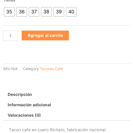
cafe
35
36
37
38
39
40
331
cantidad
Agregar al carrito
SKU
N/A
Category
Tacones Café
Descripción
Información adicional
Valoraciones (0)
Tacon cafe en cuero Richato, fabricación nacional.