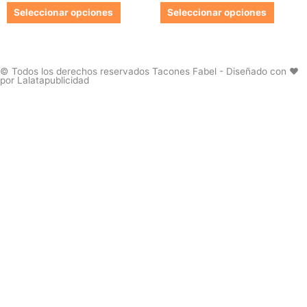
de
de
Las
Las
Seleccionar opciones
Seleccionar opciones
producto
produc
opciones
opcion
se
se
pueden
pueden
elegir
elegir
© Todos los derechos reservados Tacones Fabel - Diseñado con ❤️
por Lalatapublicidad
en
en
la
la
página
página
de
de
producto
produc