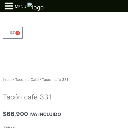
MENU
Ir
al
contenido
$
0
0
Cart
Inicio
/
Tacones Café
/ Tacón cafe 331
Tacón cafe 331
$
66,900
IVA INCLUIDO
Tacón
Tallas