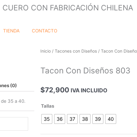
 CUERO CON FABRICACIÓN CHILENA
TIENDA
CONTACTO
Inicio
/
Tacones con Diseños
/ Tacon Con Diseñ
Tacon Con Diseños 803
ones (0)
$
72,900
IVA INCLUIDO
 de 35 a 40.
Tacon
Tallas
Con
35
36
37
38
39
40
Diseños
803
cantidad