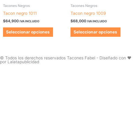
elegir
elegir
producto
produc
Tacones Negros
Tacones Negros
en
en
tiene
tiene
Tacon negro 1011
Tacon negro 1009
la
la
múltiples
múltipl
$
64,900
$
68,000
página
página
IVA INCLUIDO
IVA INCLUIDO
variantes.
variant
de
de
Las
Las
Seleccionar opciones
Seleccionar opciones
producto
produc
opciones
opcion
se
se
pueden
pueden
elegir
elegir
© Todos los derechos reservados Tacones Fabel - Diseñado con ❤️
por Lalatapublicidad
en
en
la
la
página
página
de
de
producto
produc