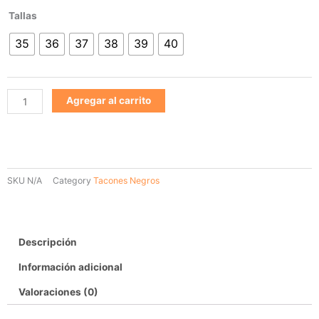
tacon
Tallas
negro
35
36
37
38
39
40
1049
cantidad
Agregar al carrito
SKU
N/A
Category
Tacones Negros
Descripción
Información adicional
Valoraciones (0)