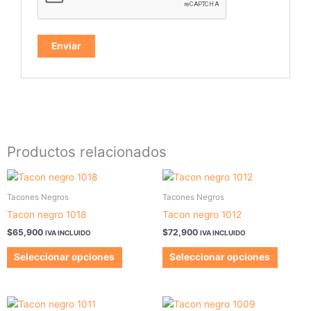
Productos relacionados
Este
Este
producto
produc
Tacones Negros
Tacones Negros
tiene
tiene
Tacon negro 1018
Tacon negro 1012
múltiples
múltipl
$
65,900
$
72,900
IVA INCLUIDO
IVA INCLUIDO
variantes.
variant
Las
Las
Seleccionar opciones
Seleccionar opciones
opciones
opcion
se
se
pueden
pueden
Este
Este