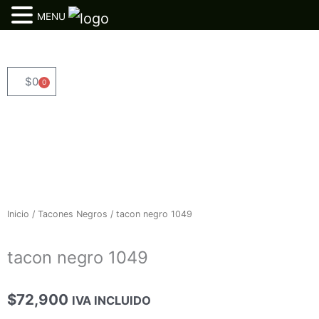
MENU
Ir
al
contenido
$
0
0
Cart
Inicio
/
Tacones Negros
/ tacon negro 1049
tacon negro 1049
$
72,900
IVA INCLUIDO