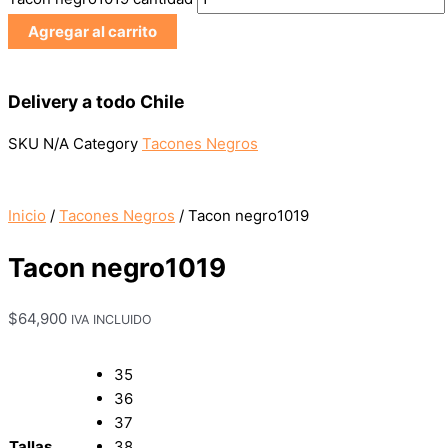
Agregar al carrito
Delivery a todo Chile
SKU
N/A
Category
Tacones Negros
Inicio
/
Tacones Negros
/ Tacon negro1019
Tacon negro1019
$
64,900
IVA INCLUIDO
35
36
37
Tallas
38