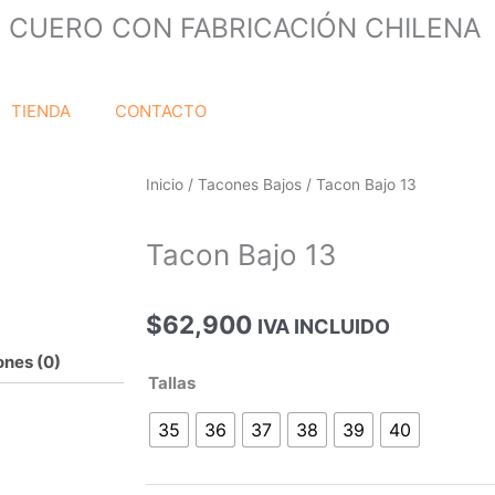
 CUERO CON FABRICACIÓN CHILENA
TIENDA
CONTACTO
Inicio
/
Tacones Bajos
/ Tacon Bajo 13
Tacon Bajo 13
$
62,900
IVA INCLUIDO
ones (0)
Tacon
Tallas
Bajo
35
36
37
38
39
40
13
cantidad