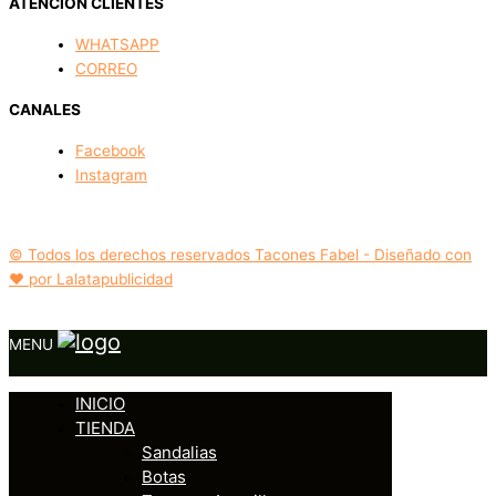
ATENCIÓN CLIENTES
WHATSAPP
CORREO
CANALES
Facebook
Instagram
© Todos los derechos reservados Tacones Fabel - Diseñado con
❤️ por Lalatapublicidad
MENU
INICIO
TIENDA
Sandalias
Botas