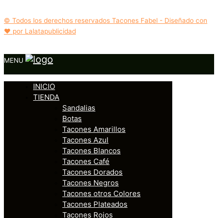
© Todos los derechos reservados Tacones Fabel - Diseñado con
❤️ por Lalatapublicidad
MENU
INICIO
TIENDA
Sandalias
Botas
Tacones Amarillos
Tacones Azul
Tacones Blancos
Tacones Café
Tacones Dorados
Tacones Negros
Tacones otros Colores
Tacones Plateados
Tacones Rojos