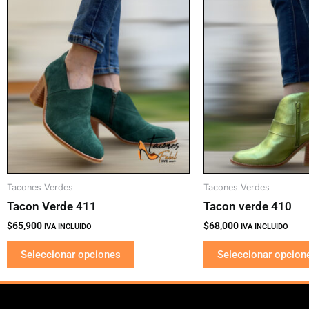
producto
tiene
múltiples
variantes.
Las
opciones
se
pueden
elegir
en
la
Tacones Verdes
Tacones Verdes
página
Tacon Verde 411
Tacon verde 410
de
$
65,900
$
68,000
IVA INCLUIDO
IVA INCLUIDO
producto
Seleccionar opciones
Seleccionar opcion