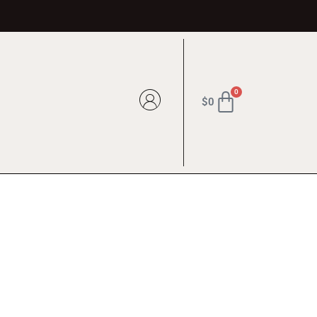
0
Cart
$
0