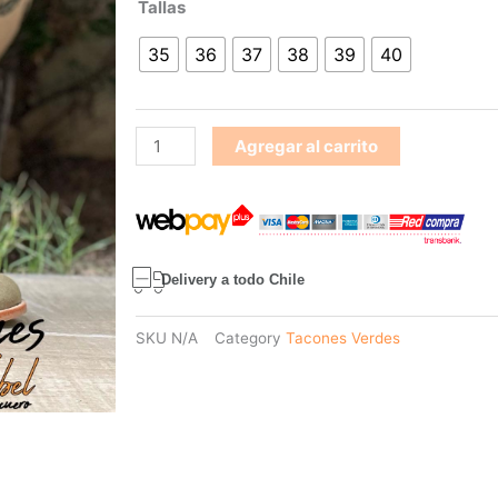
Tacon
Tallas
verde
35
36
37
38
39
40
406
cantidad
Agregar al carrito
Delivery a todo Chile
SKU
N/A
Category
Tacones Verdes