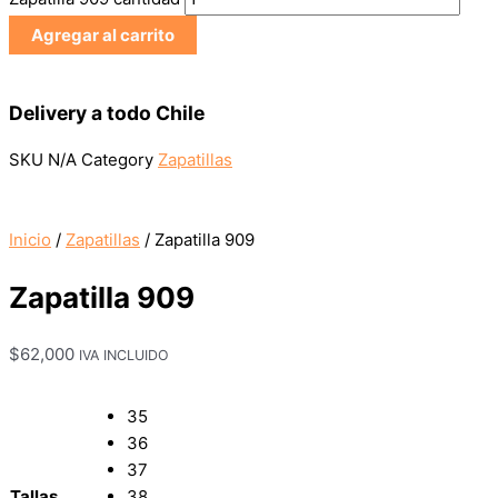
Agregar al carrito
Delivery a todo Chile
SKU
N/A
Category
Zapatillas
Inicio
/
Zapatillas
/ Zapatilla 909
Zapatilla 909
$
62,000
IVA INCLUIDO
35
36
37
Tallas
38