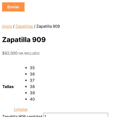
Inicio
/
Zapatillas
/ Zapatilla 909
Zapatilla 909
$
62,000
IVA INCLUIDO
35
36
37
Tallas
38
39
40
Limpiar
Zapatilla 909 cantidad