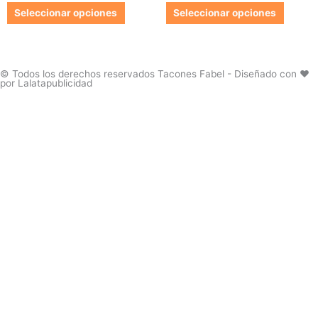
de
de
Las
Las
Seleccionar opciones
Seleccionar opciones
producto
produc
opciones
opcion
se
se
pueden
pueden
elegir
elegir
© Todos los derechos reservados Tacones Fabel - Diseñado con ❤️
por Lalatapublicidad
en
en
la
la
página
página
de
de
producto
produc