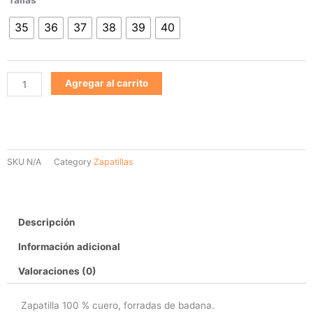
941
35
36
37
38
39
40
cantidad
Agregar al carrito
SKU
N/A
Category
Zapatillas
Descripción
Información adicional
Valoraciones (0)
Zapatilla 100 % cuero, forradas de badana.