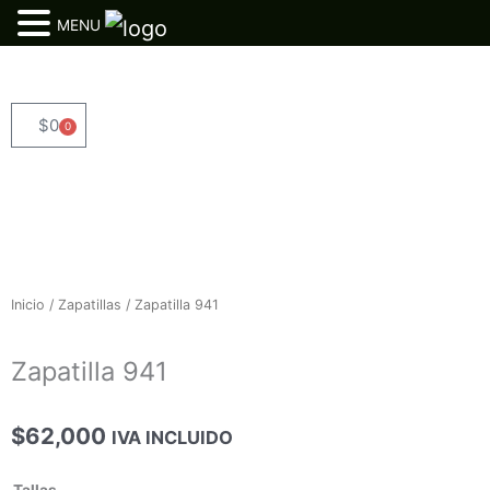
MENU
Ir
al
contenido
$
0
0
Cart
Inicio
/
Zapatillas
/ Zapatilla 941
Zapatilla 941
$
62,000
IVA INCLUIDO
Zapatilla
Tallas