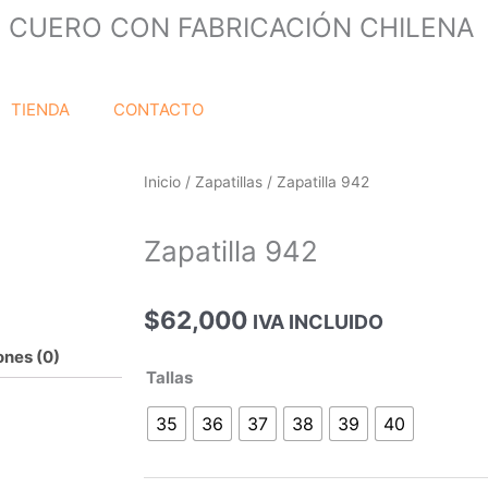
 CUERO CON FABRICACIÓN CHILENA
TIENDA
CONTACTO
Inicio
/
Zapatillas
/ Zapatilla 942
Zapatilla 942
$
62,000
IVA INCLUIDO
ones (0)
Zapatilla
Tallas
942
35
36
37
38
39
40
cantidad