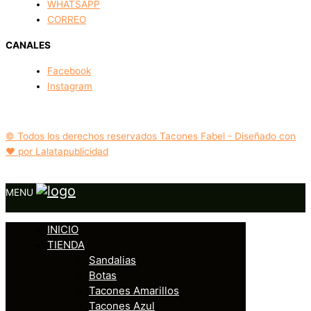
WHATSAPP
CORREO
CANALES
Facebook
Instagram
© Todos los derechos reservados Tacones Fabel - Diseñado con
❤️ por Lalatapublicidad
MENU
INICIO
TIENDA
Sandalias
Botas
Tacones Amarillos
Tacones Azul