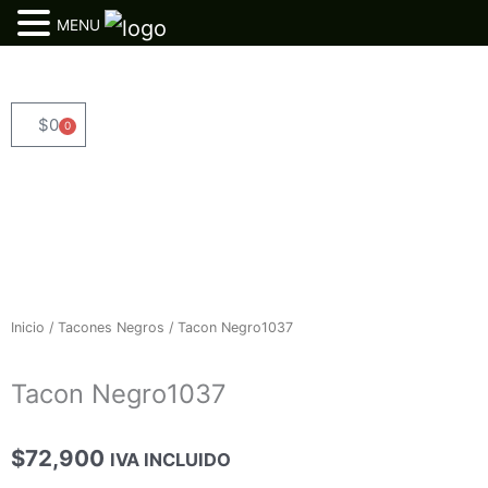
MENU
Ir
al
contenido
$
0
0
Cart
Inicio
/
Tacones Negros
/ Tacon Negro1037
Tacon Negro1037
$
72,900
IVA INCLUIDO