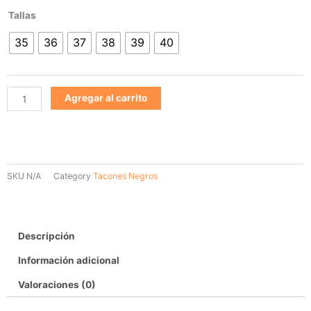
Tacon
Tallas
Negro1037
35
36
37
38
39
40
cantidad
Agregar al carrito
SKU
N/A
Category
Tacones Negros
Descripción
Información adicional
Valoraciones (0)