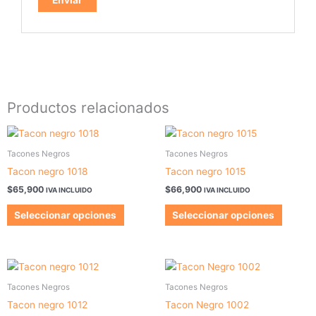
Productos relacionados
Este
Este
producto
produc
Tacones Negros
Tacones Negros
tiene
tiene
Tacon negro 1018
Tacon negro 1015
múltiples
múltipl
$
65,900
$
66,900
IVA INCLUIDO
IVA INCLUIDO
variantes.
variant
Las
Las
Seleccionar opciones
Seleccionar opciones
opciones
opcion
se
se
pueden
pueden
Este
Este
elegir
elegir
producto
produc
Tacones Negros
Tacones Negros
en
en
tiene
tiene
la
la
Tacon negro 1012
Tacon Negro 1002
múltiples
múltipl