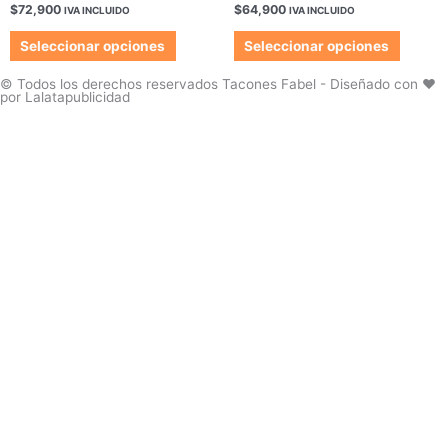
página
página
$
72,900
$
64,900
IVA INCLUIDO
IVA INCLUIDO
variantes.
variant
de
de
Las
Las
Seleccionar opciones
Seleccionar opciones
producto
produc
opciones
opcion
se
se
© Todos los derechos reservados Tacones Fabel - Diseñado con ❤️
por Lalatapublicidad
pueden
pueden
elegir
elegir
en
en
la
la
página
página
de
de
producto
produc