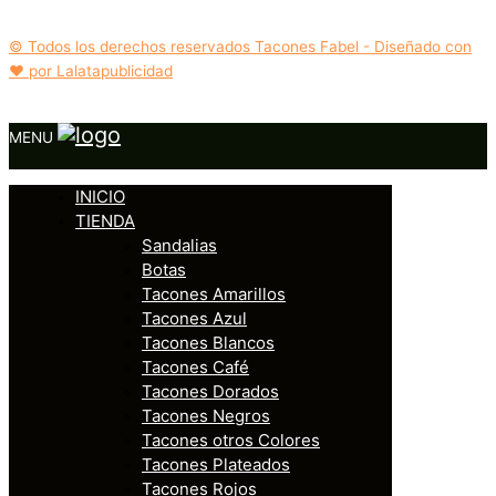
© Todos los derechos reservados Tacones Fabel - Diseñado con
❤️ por Lalatapublicidad
MENU
INICIO
TIENDA
Sandalias
Botas
Tacones Amarillos
Tacones Azul
Tacones Blancos
Tacones Café
Tacones Dorados
Tacones Negros
Tacones otros Colores
Tacones Plateados
Tacones Rojos