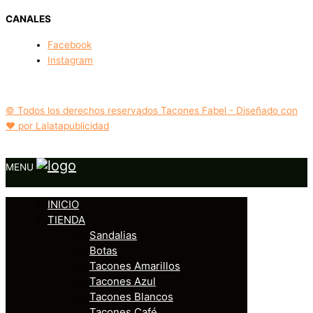
CANALES
Facebook
Instagram
© Todos los derechos reservados Tacones Fabel - Diseñado con
❤️ por Lalatapublicidad
MENU
INICIO
TIENDA
Sandalias
Botas
Tacones Amarillos
Tacones Azul
Tacones Blancos
Tacones Café