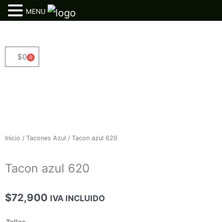
MENU
Ir
al
contenido
$
0
0
Cart
Inicio
/
Tacones Azul
/ Tacon azul 620
Tacon azul 620
$
72,900
IVA INCLUIDO
Tacon
Tallas