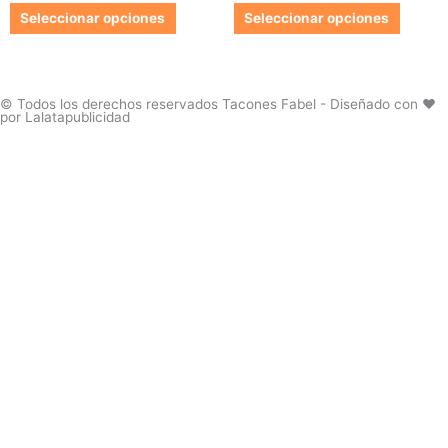
de
de
Las
Las
Seleccionar opciones
Seleccionar opciones
producto
produc
opciones
opcion
se
se
pueden
pueden
elegir
elegir
© Todos los derechos reservados Tacones Fabel - Diseñado con ❤️
por Lalatapublicidad
en
en
la
la
página
página
de
de
producto
produc