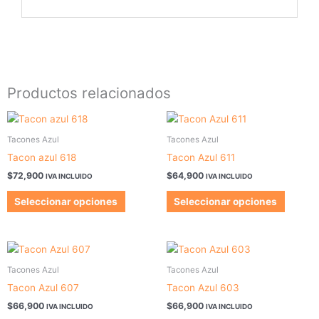
Productos relacionados
Este
Este
producto
produc
Tacones Azul
Tacones Azul
tiene
tiene
Tacon azul 618
Tacon Azul 611
múltiples
múltipl
$
72,900
$
64,900
IVA INCLUIDO
IVA INCLUIDO
variantes.
variant
Las
Las
Seleccionar opciones
Seleccionar opciones
opciones
opcion
se
se
pueden
pueden
Este
Este
elegir
elegir
producto
produc
Tacones Azul
Tacones Azul
en
en
tiene
tiene
Tacon Azul 607
Tacon Azul 603
la
la
múltiples
múltipl
$
66,900
$
66,900
página
página
IVA INCLUIDO
IVA INCLUIDO
variantes.
variant