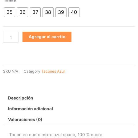
azul
35
36
37
38
39
40
620
cantidad
Agregar al carrito
SKU
N/A
Category
Tacones Azul
Descripción
Información adicional
Valoraciones (0)
Tacon en cuero mixto azul opaco, 100 % cuero