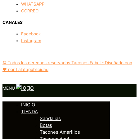
WHATSAPP
CORREO
CANALES
Facebook
Instagram
© Todos los derechos reservados Tacones Fabel - Diseñado con
❤️ por Lalatapublicidad
MENU
INICIO
TIENDA
Sandalias
Botas
Tacones Amarillos
Tacones Azul