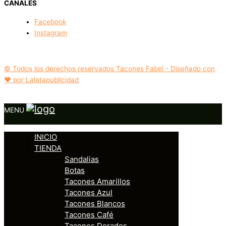
CANALES
Facebook
Instagram
© Todos los derechos reservados Tacones Fabel - Diseñado con
❤️ por Lalatapublicidad
MENU
INICIO
TIENDA
Sandalias
Botas
Tacones Amarillos
Tacones Azul
Tacones Blancos
Tacones Café
Tacones Dorados