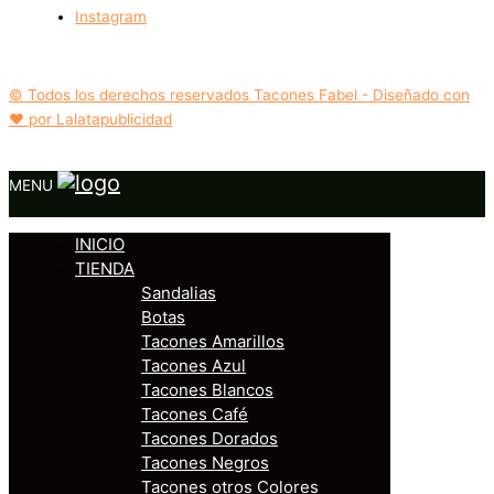
Instagram
© Todos los derechos reservados Tacones Fabel - Diseñado con
❤️ por Lalatapublicidad
MENU
INICIO
TIENDA
Sandalias
Botas
Tacones Amarillos
Tacones Azul
Tacones Blancos
Tacones Café
Tacones Dorados
Tacones Negros
Tacones otros Colores