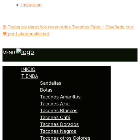
Instagram
© Todos los derechos reservados Tacones Fabel - Diseñado con
❤️ por Lalatapublicidad
MENU
INICIO
TIENDA
Sandalias
Botas
Tacones Amarillos
Tacones Azul
Tacones Blancos
Tacones Café
Tacones Dorados
Tacones Negros
Tacones otros Colores