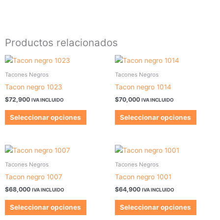
Productos relacionados
Este
Este
producto
produc
Tacones Negros
Tacones Negros
tiene
tiene
Tacon negro 1023
Tacon negro 1014
múltiples
múltipl
$
72,900
$
70,000
IVA INCLUIDO
IVA INCLUIDO
variantes.
variant
Las
Las
Seleccionar opciones
Seleccionar opciones
opciones
opcion
se
se
pueden
pueden
Este
Este
elegir
elegir
producto
produc
Tacones Negros
Tacones Negros
en
en
tiene
tiene
Tacon negro 1007
Tacon negro 1001
la
la
múltiples
múltipl
$
68,000
$
64,900
página
página
IVA INCLUIDO
IVA INCLUIDO
variantes.
variant
de
de
Las
Las
Seleccionar opciones
Seleccionar opciones
producto
produc
opciones
opcion