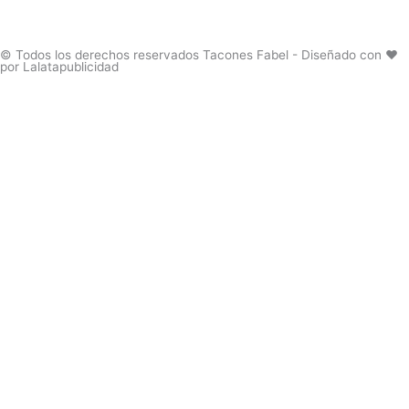
se
se
pueden
pueden
elegir
elegir
© Todos los derechos reservados Tacones Fabel - Diseñado con ❤️
por Lalatapublicidad
en
en
la
la
página
página
de
de
producto
produc