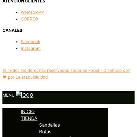
ATENCIÓN CLIENTES
WHATSAPP
CORREO
CANALES
Facebook
Instagram
© Todos los derechos reservados Tacones Fabel - Diseñado con
❤️ por Lalatapublicidad
MENU
INICIO
TIENDA
Sandalias
Botas