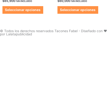
$
65,900
$
60,000
página
página
IVA INCLUIDO
IVA INCLUIDO
variantes.
variant
de
de
Las
Las
Seleccionar opciones
Seleccionar opciones
producto
produc
opciones
opcion
se
se
pueden
pueden
elegir
elegir
© Todos los derechos reservados Tacones Fabel - Diseñado con ❤️
por Lalatapublicidad
en
en
la
la
página
página
de
de
producto
produc