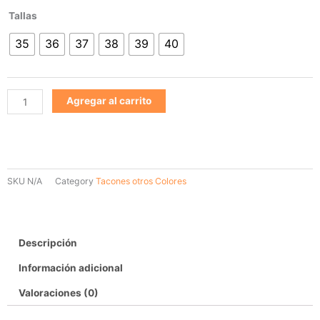
Tacon
Tallas
otros
35
36
37
38
39
40
colores
744
cantidad
Agregar al carrito
SKU
N/A
Category
Tacones otros Colores
Descripción
Información adicional
Valoraciones (0)