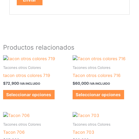
Productos relacionados
Este
Este
producto
produc
Tacones otros Colores
Tacones otros Colores
tiene
tiene
tacon otros colores 719
Tacon otros colores 716
múltiples
múltipl
$
72,900
$
60,000
IVA INCLUIDO
IVA INCLUIDO
variantes.
variant
Las
Las
Seleccionar opciones
Seleccionar opciones
opciones
opcion
se
se
pueden
pueden
Este
Este
elegir
elegir
producto
produc
Tacones otros Colores
Tacones otros Colores
en
en
tiene
tiene
Tacon 706
Tacon 703
la
la
múltiples
múltipl