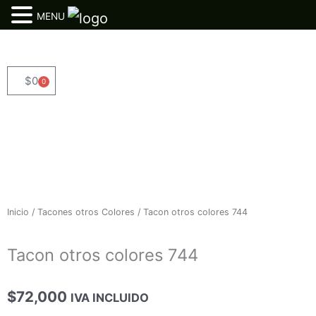
MENU
Ir
al
contenido
$
0
0
Cart
Inicio
/
Tacones otros Colores
/ Tacon otros colores 744
Tacon otros colores 744
$
72,000
IVA INCLUIDO