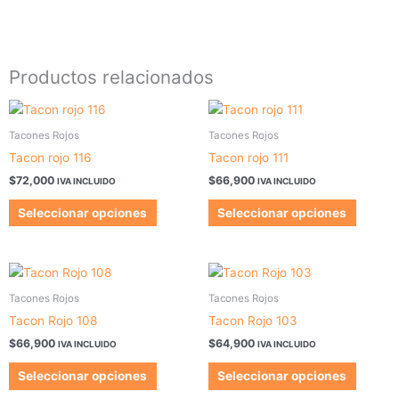
Productos relacionados
Este
Este
producto
produc
Tacones Rojos
Tacones Rojos
tiene
tiene
Tacon rojo 116
Tacon rojo 111
múltiples
múltipl
$
72,000
$
66,900
IVA INCLUIDO
IVA INCLUIDO
variantes.
variant
Las
Las
Seleccionar opciones
Seleccionar opciones
opciones
opcion
se
se
pueden
pueden
Este
Este
elegir
elegir
producto
produc
Tacones Rojos
Tacones Rojos
en
en
tiene
tiene
Tacon Rojo 108
Tacon Rojo 103
la
la
múltiples
múltipl
$
66,900
$
64,900
página
página
IVA INCLUIDO
IVA INCLUIDO
variantes.
variant
de
de
Las
Las
Seleccionar opciones
Seleccionar opciones
producto
produc
opciones
opcion