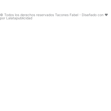
se
se
pueden
pueden
elegir
elegir
© Todos los derechos reservados Tacones Fabel - Diseñado con ❤️
por Lalatapublicidad
en
en
la
la
página
página
de
de
producto
produc