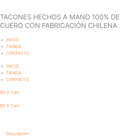
TACONES HECHOS A MANO 100% DE
Ir
Tacon
Tacon
Este
Este
Este
Este
al
rojo
rojo
producto
producto
producto
producto
CUERO CON FABRICACIÓN CHILENA
contenido
115
115
tiene
tiene
tiene
tiene
cantidad
cantidad
múltiples
múltiples
múltiples
múltiples
INICIO
variantes.
variantes.
variantes.
variantes.
TIENDA
Las
Las
Las
Las
CONTACTO
opciones
opciones
opciones
opciones
se
se
se
se
INICIO
pueden
pueden
pueden
pueden
TIENDA
elegir
elegir
elegir
elegir
CONTACTO
en
en
en
en
la
la
la
la
$
0
0
Cart
página
página
página
página
de
de
de
de
$
0
0
Cart
producto
producto
producto
producto
Descripción