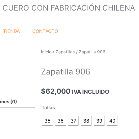
 CUERO CON FABRICACIÓN CHILENA
TIENDA
CONTACTO
Inicio
/
Zapatillas
/ Zapatilla 906
Zapatilla 906
$
62,000
IVA INCLUIDO
ones (0)
Zapatilla
Tallas
906
35
36
37
38
39
40
cantidad