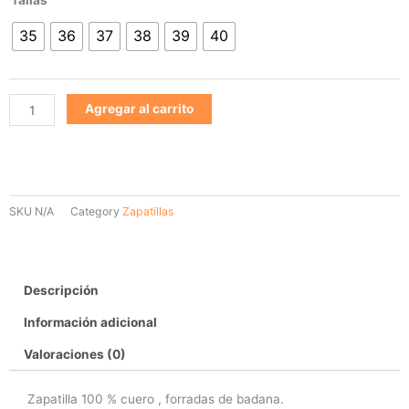
913
35
36
37
38
39
40
cantidad
Agregar al carrito
SKU
N/A
Category
Zapatillas
Descripción
Información adicional
Valoraciones (0)
Zapatilla 100 % cuero , forradas de badana.