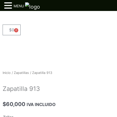
MENU
Ir
al
contenido
$
0
0
Cart
Inicio
/
Zapatillas
/ Zapatilla 913
Zapatilla 913
$
60,000
IVA INCLUIDO
Zapatilla
Tallas