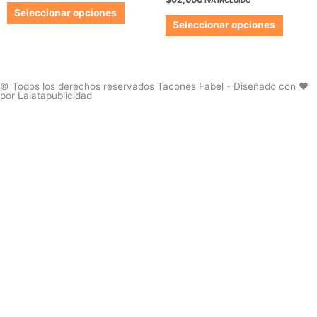
de
de
en
Las
Las
Seleccionar opciones
1.00
producto
produc
de
opciones
opcion
Seleccionar opciones
5
se
se
pueden
pueden
elegir
elegir
en
en
© Todos los derechos reservados Tacones Fabel - Diseñado con ❤️
por Lalatapublicidad
la
la
página
página
de
de
producto
produc